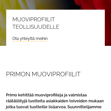
MUOVIPROFIILIT
TEOLLISUUDELLE
Ota yhteyttä meihin
P
R
I
M
O
N
M
U
O
V
I
P
R
O
F
I
I
L
I
T
Primo kehittää muoviprofiileja ja valmistaa
räätälöityjä tuotteita asiakkaiden toiveiden mukaan
jotka tuovat tuotteille lisäarvoa. Suunnittelijamme