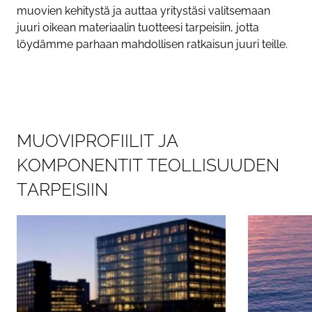
muovien kehitystä ja auttaa yritystäsi valitsemaan
juuri oikean materiaalin tuotteesi tarpeisiin, jotta
löydämme parhaan mahdollisen ratkaisun juuri teille.
M
U
O
V
I
P
R
O
F
I
I
L
I
T
J
A
K
O
M
P
O
N
E
N
T
I
T
T
E
O
L
L
I
S
U
U
D
E
N
T
A
R
P
E
I
S
I
I
N