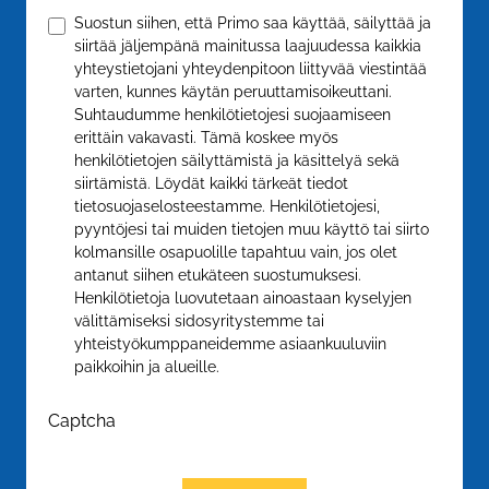
Vahvistakaa
*
Suostun siihen, että Primo saa käyttää, säilyttää ja
siirtää jäljempänä mainitussa laajuudessa kaikkia
yhteystietojani yhteydenpitoon liittyvää viestintää
varten, kunnes käytän peruuttamisoikeuttani.
Suhtaudumme henkilötietojesi suojaamiseen
erittäin vakavasti. Tämä koskee myös
henkilötietojen säilyttämistä ja käsittelyä sekä
siirtämistä. Löydät kaikki tärkeät tiedot
tietosuojaselosteestamme. Henkilötietojesi,
pyyntöjesi tai muiden tietojen muu käyttö tai siirto
kolmansille osapuolille tapahtuu vain, jos olet
antanut siihen etukäteen suostumuksesi.
Henkilötietoja luovutetaan ainoastaan kyselyjen
välittämiseksi sidosyritystemme tai
yhteistyökumppaneidemme asiaankuuluviin
paikkoihin ja alueille.
Captcha