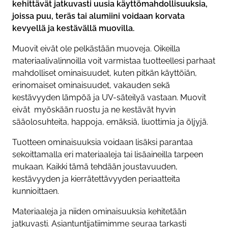
kehittävät jatkuvasti uusia käyttömahdollisuuksia,
joissa puu, teräs tai alumiini voidaan korvata
kevyellä ja kestävällä muovilla.
Muovit eivät ole pelkästään muoveja. Oikeilla
materiaalivalinnoilla voit varmistaa tuotteellesi parhaat
mahdolliset ominaisuudet, kuten pitkän käyttöiän,
erinomaiset ominaisuudet, vakauden sekä
kestävyyden lämpöä ja UV-säteilyä vastaan. Muovit
eivät myöskään ruostu ja ne kestävät hyvin
sääolosuhteita, happoja, emäksiä, liuottimia ja öljyjä.
Tuotteen ominaisuuksia voidaan lisäksi parantaa
sekoittamalla eri materiaaleja tai lisäaineilla tarpeen
mukaan. Kaikki tämä tehdään joustavuuden,
kestävyyden ja kierrätettävyyden periaatteita
kunnioittaen.
Materiaaleja ja niiden ominaisuuksia kehitetään
jatkuvasti. Asiantuntijatiimimme seuraa tarkasti