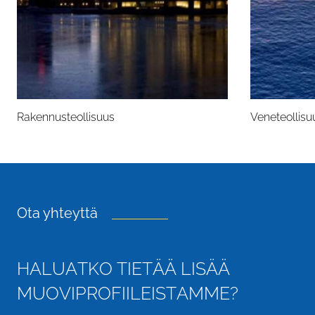
Rakennusteollisuus
Veneteollisu
Ota yhteyttä
H
A
L
U
A
T
K
O
T
I
E
T
Ä
Ä
L
I
S
Ä
Ä
M
U
O
V
I
P
R
O
F
I
I
L
E
I
S
T
A
M
M
E
?