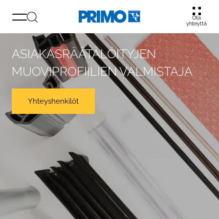
Ota
yhteyttä
ASIAKASRÄÄTÄLÖITYJEN
MUOVIPROFIILIEN VALMISTAJA
Yhteyshenkilöt