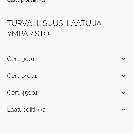
T
U
R
V
A
L
L
I
S
U
U
S
,
L
A
A
T
U
J
A
Y
M
P
Ä
R
I
S
T
Ö
Cert. 9001
Cert. 14001
Cert. 45001
Laatupolitiikka