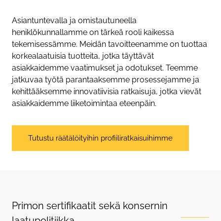
Asiantuntevalla ja omistautuneella
heniklökunnallamme on tärkeä rooli kaikessa
tekemisessämme. Meidän tavoitteenamme on tuottaa
korkealaatuisia tuotteita, jotka täyttävät
asiakkaidemme vaatimukset ja odotukset. Teemme
jatkuvaa työtä parantaaksemme prosessejamme ja
kehittääksemme innovatiivisia ratkaisuja, jotka vievät
asiakkaidemme liiketoimintaa eteenpäin.
Tutustu räätälöityihin profiiliratkaisuihimme
Primon sertifikaatit sekä konsernin
laatupolitiikka