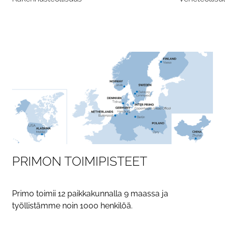
P
R
I
M
O
N
T
O
I
M
I
P
I
S
T
E
E
T
Primo toimii 12 paikkakunnalla 9 maassa ja
työllistämme noin 1000 henkilöä.