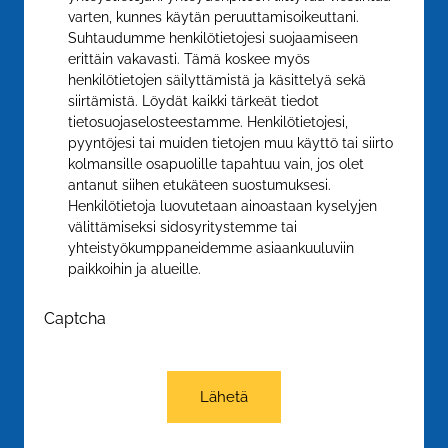
varten, kunnes käytän peruuttamisoikeuttani.
Suhtaudumme henkilötietojesi suojaamiseen
erittäin vakavasti. Tämä koskee myös
henkilötietojen säilyttämistä ja käsittelyä sekä
siirtämistä. Löydät kaikki tärkeät tiedot
tietosuojaselosteestamme. Henkilötietojesi,
pyyntöjesi tai muiden tietojen muu käyttö tai siirto
kolmansille osapuolille tapahtuu vain, jos olet
antanut siihen etukäteen suostumuksesi.
Henkilötietoja luovutetaan ainoastaan kyselyjen
välittämiseksi sidosyritystemme tai
yhteistyökumppaneidemme asiaankuuluviin
paikkoihin ja alueille.
Captcha
Lähetä