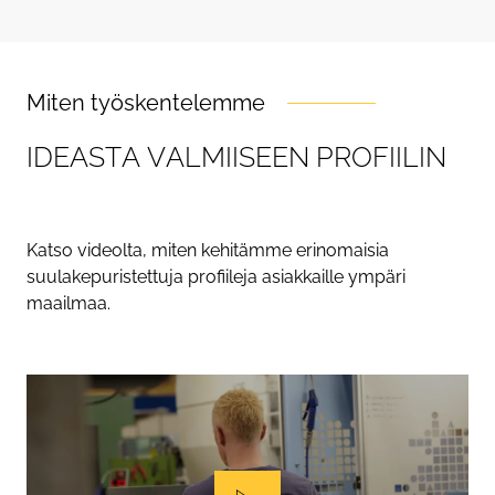
Miten työskentelemme
I
D
E
A
S
T
A
V
A
L
M
I
I
S
E
E
N
P
R
O
F
I
I
L
I
N
Katso videolta, miten kehitämme erinomaisia
suulakepuristettuja profiileja asiakkaille ympäri
maailmaa.