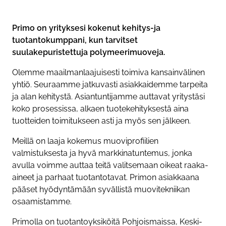
Primo on yrityksesi kokenut kehitys-ja
tuotantokumppani, kun tarvitset
suulakepuristettuja polymeerimuoveja.
Olemme maailmanlaajuisesti toimiva kansainvälinen
yhtiö. Seuraamme jatkuvasti asiakkaidemme tarpeita
ja alan kehitystä. Asiantuntijamme auttavat yritystäsi
koko prosessissa, alkaen tuotekehityksestä aina
tuotteiden toimitukseen asti ja myös sen jälkeen.
Meillä on laaja kokemus muoviprofiilien
valmistuksesta ja hyvä markkinatuntemus, jonka
avulla voimme auttaa teitä valitsemaan oikeat raaka-
aineet ja parhaat tuotantotavat. Primon asiakkaana
pääset hyödyntämään syvällistä muovitekniikan
osaamistamme.
Primolla on tuotantoyksiköitä Pohjoismaissa, Keski-