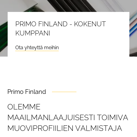
PRIMO FINLAND - KOKENUT
KUMPPANI
Ota yhteyttä meihin
Primo Finland
O
L
E
M
M
E
M
A
A
I
L
M
A
N
L
A
A
J
U
I
S
E
S
T
I
T
O
I
M
I
V
A
M
U
O
V
I
P
R
O
F
I
I
L
I
E
N
V
A
L
M
I
S
T
A
J
A