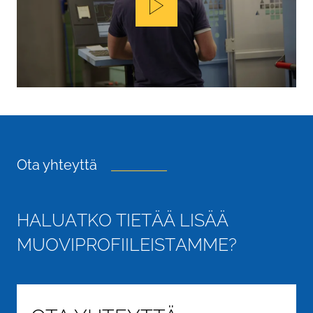
Play
Ota yhteyttä
H
A
L
U
A
T
K
O
T
I
E
T
Ä
Ä
L
I
S
Ä
Ä
M
U
O
V
I
P
R
O
F
I
I
L
E
I
S
T
A
M
M
E
?