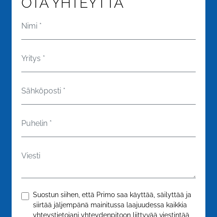
OTA YHTEYTTÄ
Nimi
*
Yritys
*
Sähköposti
*
Puhelin
*
Viesti
Vahvistakaa
*
Suostun siihen, että Primo saa käyttää, säilyttää ja
siirtää jäljempänä mainitussa laajuudessa kaikkia
yhteystietojani yhteydenpitoon liittyvää viestintää