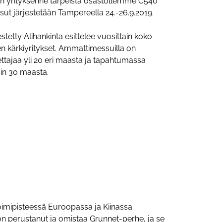
n yrityksenne tarpeista osastollemme C540
sut järjestetään Tampereella 24.-26.9.2019.
stetty Alihankinta esittelee vuosittain koko
n kärkiyritykset. Ammattimessuilla on
ttajaa yli 20 eri maasta ja tapahtumassa
oin 30 maasta.
oimipisteessä Euroopassa ja Kiinassa.
n on perustanut ja omistaa Grunnet-perhe, ja se