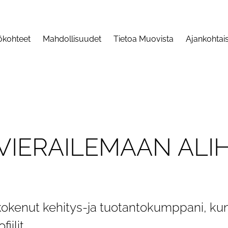
ökohteet
Mahdollisuudet
Tietoa Muovista
Ajankohtai
V
I
E
R
A
I
L
E
M
A
A
N
A
L
I
kokenut kehitys-ja tuotantokumppani, k
ilit.