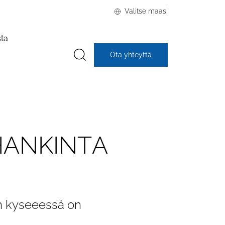
Valitse maasi
sta
Ota yhteyttä
H
A
N
K
I
N
T
A
un kyseeessä on