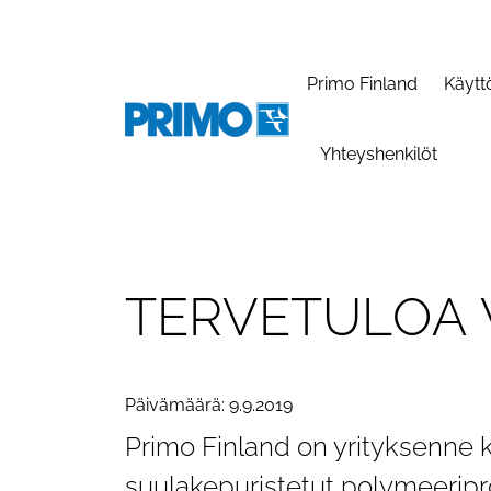
Primo Finland
Käytt
Yhteyshenkilöt
T
E
R
V
E
T
U
L
O
A
Päivämäärä: 9.9.2019
Primo Finland on yrityksenne 
suulakepuristetut polymeeriprofi