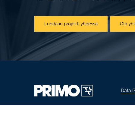
Luodaan projekti yhdessä
Ota yht
Data P