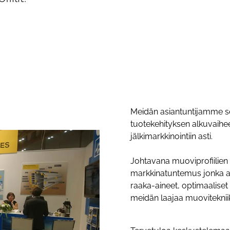
Meidän asiantuntijamme sek
tuotekehityksen alkuvaihees
jälkimarkkinointiin asti.
Johtavana muoviprofiilien 
markkinatuntemus jonka a
raaka-aineet, optimaalise
meidän laajaa muovitekn