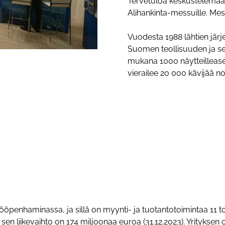
Tervetuloa keskustelemaa
Alihankinta-messuille. Mes
Vuodesta 1988 lähtien järje
Suomen teollisuuden ja se
.
mukana 1000 näytteillease
vierailee 20 000 kävijää n
Kööpenhaminassa, ja sillä on myynti- ja tuotantotoimintaa 11 t
a sen liikevaihto on 174 miljoonaa euroa (31.12.2023). Yritykse