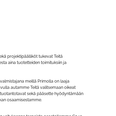
ä projektipäälliköt tukevat Teitä
ta aina tuotetteiden toimituksiin ja
valmistajana meillä Primolla on laaja
vulla autamme Teitä valitsemaan oikeat
t tuotantotavat sekä pääsette hyödyntämään
iikan osaamisestamme.