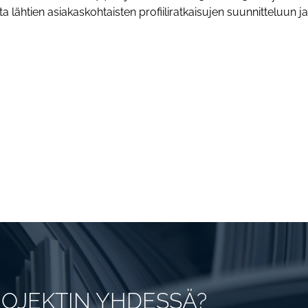
 lähtien asiakaskohtaisten profiiliratkaisujen suunnitteluun 
OJEKTIN YHDESSÄ?